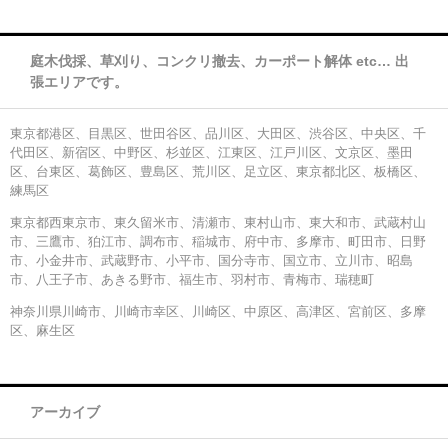
庭木伐採、草刈り、コンクリ撤去、カーポート解体 etc… 出
張エリアです。
東京都港区、目黒区、世田谷区、品川区、大田区、渋谷区、中央区、千
代田区、新宿区、中野区、杉並区、江東区、江戸川区、文京区、墨田
区、台東区、葛飾区、豊島区、荒川区、足立区、東京都北区、板橋区、
練馬区
東京都西東京市、東久留米市、清瀬市、東村山市、東大和市、武蔵村山
市、三鷹市、狛江市、調布市、稲城市、府中市、多摩市、町田市、日野
市、小金井市、武蔵野市、小平市、国分寺市、国立市、立川市、昭島
市、八王子市、あきる野市、福生市、羽村市、青梅市、瑞穂町
神奈川県川崎市、川崎市幸区、川崎区、中原区、高津区、宮前区、多摩
区、麻生区
アーカイブ