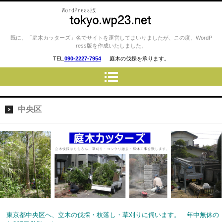
庭木カッターズ / 立木の伐採、草
既に、「庭木カッターズ」名でサイトを運営してまいりましたが、この度、WordP
ress版を作成いたしました。
刈り、コンクリート・ウッドデ
TEL.
090-2227-7954
庭木の伐採を承ります。
ッキの撤去、物置・プレハブ・
車庫・カーポートの解体 etc…
を承ります。 東京都23区・三
鷹市・調布市・府中市・立川
中央区
市・町田市 etc..
東京都中央区へ、立木の伐採・枝落し・草刈りに伺います。 年中無休の