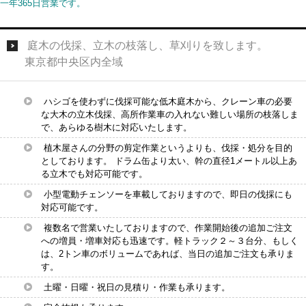
一年365日営業です。
庭木の伐採、立木の枝落し、草刈りを致します。
東京都中央区内全域
ハシゴを使わずに伐採可能な低木庭木から、クレーン車の必要
な大木の立木伐採、高所作業車の入れない難しい場所の枝落しま
で、あらゆる樹木に対応いたします。
植木屋さんの分野の剪定作業というよりも、伐採・処分を目的
としております。 ドラム缶より太い、幹の直径1メートル以上あ
る立木でも対応可能です。
小型電動チェンソーを車載しておりますので、即日の伐採にも
対応可能です。
複数名で営業いたしておりますので、作業開始後の追加ご注文
への増員・増車対応も迅速です。軽トラック２～３台分、もしく
は、2トン車のボリュームであれば、当日の追加ご注文も承りま
す。
土曜・日曜・祝日の見積り・作業も承ります。