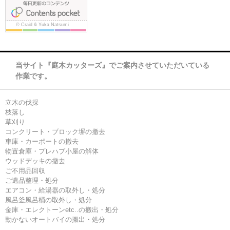
当サイト『庭木カッターズ』でご案内させていただいている
作業です。
立木の伐採
枝落し
草刈り
コンクリート・ブロック塀の撤去
車庫・カーポートの撤去
物置倉庫・プレハブ小屋の解体
ウッドデッキの撤去
ご不用品回収
ご遺品整理・処分
エアコン・給湯器の取外し・処分
風呂釜風呂桶の取外し・処分
金庫・エレクトーンetc..の搬出・処分
動かないオートバイの搬出・処分