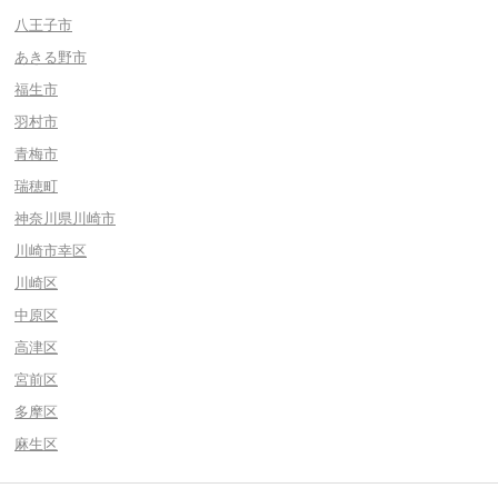
八王子市
あきる野市
福生市
羽村市
青梅市
瑞穂町
神奈川県川崎市
川崎市幸区
川崎区
中原区
高津区
宮前区
多摩区
麻生区