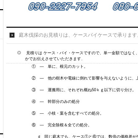
庭木伐採のお見積りは、ケースバイケースで承ります
見積りは ケース・バイ・ケースですので、単一金額ではなく
かでお伝えさせていただきます
。
① — 単に、根元のカット。
② — 他の樹木や電線に倒れて影響を与えないように、
③ — 運搬用に、それぞれ概ね50ｋｇ以下に切り分け。
④ — 幹部分のみの処分
⑤ — 小枝・葉を含むすべての処分。
⑥ — 完全除根＆全ての処分。
♯ 同じ庭木でも、ケース①と⑥では、数倍の価格差が生