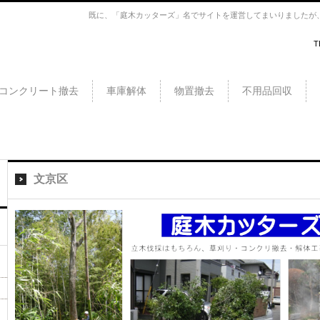
既に、「庭木カッターズ」名でサイトを運営してまいりましたが、こ
T
採、草
ドデ
コンクリート撤去
車庫解体
物置撤去
不用品回収
ブ・
c…
・三
川
文京区