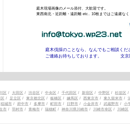
庭木現場画像のメール添付、大歓迎です。
東西南北・近距離・遠距離 etc.. 10枚まではご遠慮なく
庭木伐採のことなら、なんでもご相談くださ
ご連絡お待ちしております。 文京区担
川区
大田区
渋谷区
中央区
千代田区
新宿区
中野区
杉並区
川区
足立区
東京都北区
板橋区
練馬区
西東京市
東久留米市
稲城市
府中市
多摩市
町田市
日野市
小金井市
武蔵野市
小
生市
羽村市
青梅市
瑞穂町
神奈川県川崎市
川崎市幸区
川崎区