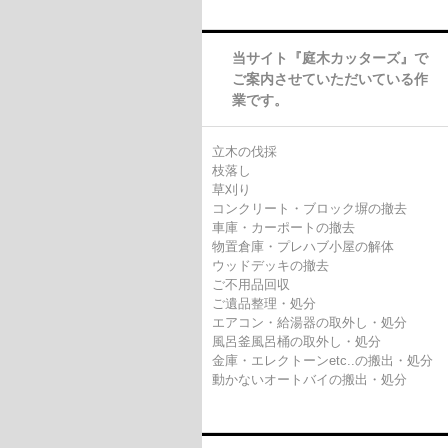
当サイト『庭木カッターズ』で
ご案内させていただいている作
業です。
立木の伐採
枝落し
草刈り
コンクリート・ブロック塀の撤去
車庫・カーポートの撤去
物置倉庫・プレハブ小屋の解体
ウッドデッキの撤去
ご不用品回収
ご遺品整理・処分
エアコン・給湯器の取外し・処分
風呂釜風呂桶の取外し・処分
金庫・エレクトーンetc..の搬出・処分
動かないオートバイの搬出・処分