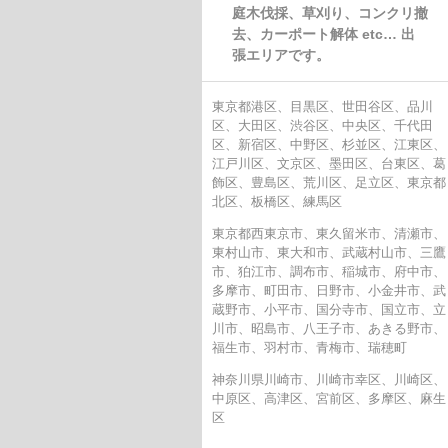
庭木伐採、草刈り、コンクリ撤
去、カーポート解体 etc… 出
張エリアです。
東京都港区、目黒区、世田谷区、品川
区、大田区、渋谷区、中央区、千代田
区、新宿区、中野区、杉並区、江東区、
江戸川区、文京区、墨田区、台東区、葛
飾区、豊島区、荒川区、足立区、東京都
北区、板橋区、練馬区
東京都西東京市、東久留米市、清瀬市、
東村山市、東大和市、武蔵村山市、三鷹
市、狛江市、調布市、稲城市、府中市、
多摩市、町田市、日野市、小金井市、武
蔵野市、小平市、国分寺市、国立市、立
川市、昭島市、八王子市、あきる野市、
福生市、羽村市、青梅市、瑞穂町
神奈川県川崎市、川崎市幸区、川崎区、
中原区、高津区、宮前区、多摩区、麻生
区