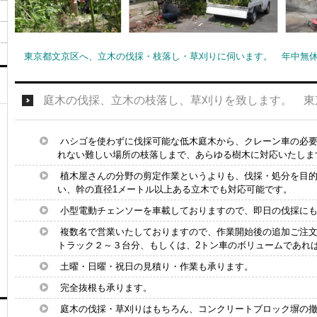
東京都文京区へ、立木の伐採・枝落し・草刈りに伺います。 年中無休の
庭木の伐採、立木の枝落し、草刈りを致します。 東
ハシゴを使わずに伐採可能な低木庭木から、クレーン車の必
れない難しい場所の枝落しまで、あらゆる樹木に対応いたしま
植木屋さんの分野の剪定作業というよりも、伐採・処分を目的
い、幹の直径1メートル以上ある立木でも対応可能です。
小型電動チェンソーを車載しておりますので、即日の伐採に
複数名で営業いたしておりますので、作業開始後の追加ご注文
トラック２～３台分、もしくは、2トン車のボリュームであれ
土曜・日曜・祝日の見積り・作業も承ります。
完全抜根も承ります。
庭木の伐採・草刈りはもちろん、コンクリートブロック塀の