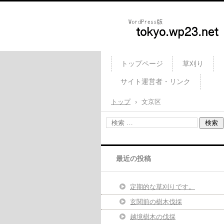
庭木カッターズ / 立木の伐
刈り、コンクリート・ウッ
トップページ
草刈り
ッキの撤去、物置・プレハ
サイト運営者・リンク
車庫・カーポートの解体 et
を承ります。 東京都23区
トップ
›
文京区
鷹市・調布市・府中市・立
市・町田市 etc..
最近の投稿
定期的な草刈りです。
玄関前の樹木伐採
越境樹木の伐採