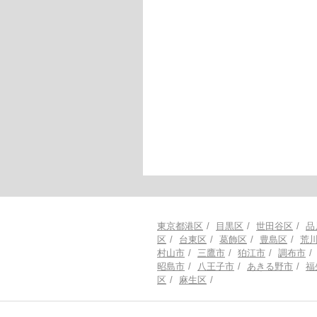
東京都港区
目黒区
世田谷区
品
区
台東区
葛飾区
豊島区
荒
村山市
三鷹市
狛江市
調布市
昭島市
八王子市
あきる野市
福
区
麻生区