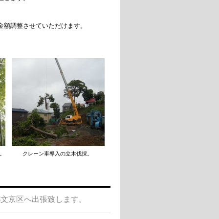
調整させていただけます。
。 クレーン車導入の立木伐採。
都文京区へ出張致します。