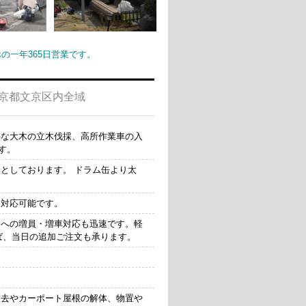
一年365日営業です。
京都文京区内全域
要な大木の立木伐採、高所作業車の入
す。
としております。 ドラム缶より太
も対応可能です。
への増員・増車対応も迅速です。軽
ば、当日の追加ご注文も承ります。
撤去やカーポート屋根の解体、物置や