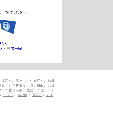
、ご添付ください。
い。
当者一同
江東区
江戸川区
文京区
墨田
清瀬市
東村山市
東大和市
武蔵
平市
国分寺市
国立市
立川市
中原区
高津区
宮前区
多摩